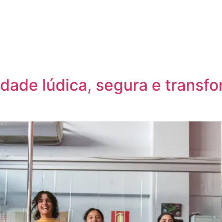
Gold+
Modalidades
Nosso Espaço
Contatos
vidade lúdica, segura e trans