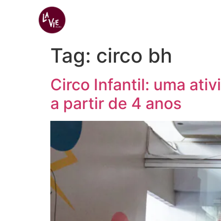
Início
Gympass 
Tag:
circo bh
Circo Infantil: uma ati
a partir de 4 anos