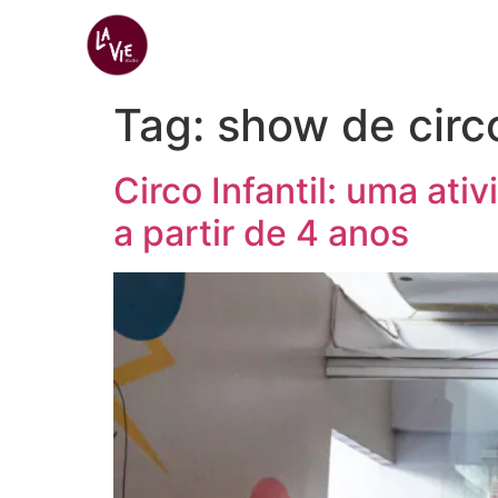
Início
Gympass 
Tag:
show de circ
Circo Infantil: uma ati
a partir de 4 anos