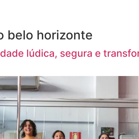
Gold+
Modalidades
Nosso Espaço
Contatos
o belo horizonte
vidade lúdica, segura e trans